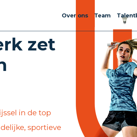
Over ons
Team
Talent
rk zet
n
jssel in de top
elijke, sportieve