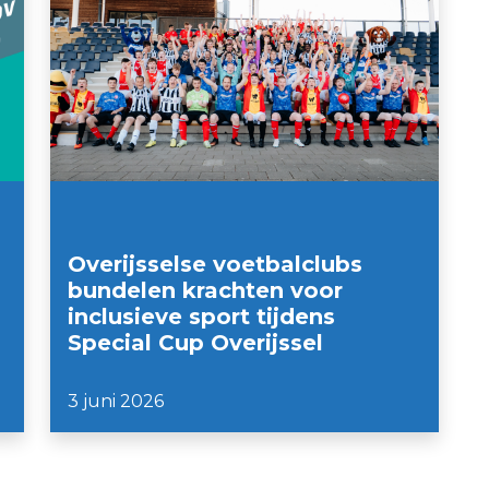
Overijsselse voetbalclubs
bundelen krachten voor
inclusieve sport tijdens
Special Cup Overijssel
3 juni 2026